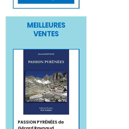
MEILLEURES
VENTES
PASSION PYRÉNÉES de
MOINS C'EST PLUS de
Gérard Raynaud
Jennifer Vignaud