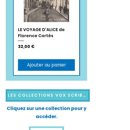
LE VOYAGE D'ALICE de
LE LONG CHEMIN DE
Florence Cortès
SAFIETOU DIEYE de S
Perret
Prix
32,00 €
Prix
15,00 €
Ajouter au panier
LES COLLECTIONS VOX SCRIBA®
Cliquez sur une collection pour y
accéder.