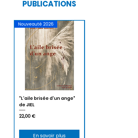
PUBLICATIONS
Nouveauté 2026
Nouveauté 2026
"L'aile brisée d'un ange"
LA CLAU DE L'ÒRT d'A
de JIEL
Riviere
Prix
Prix
22,00 €
20,00 €
En savoir plus