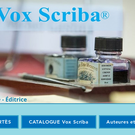
RTÈS
CATALOGUE Vox Scriba
Auteures e