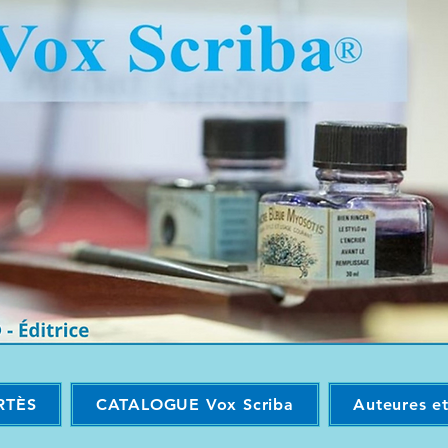
RTÈS
CATALOGUE Vox Scriba
Auteures e