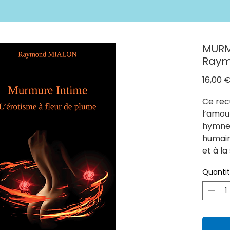
MURM
Raym
16,00 
Ce rec
l’amou
hymne 
humain
et à la
traver
Quanti
invité 
érotiq
seulem
égale
réconfo