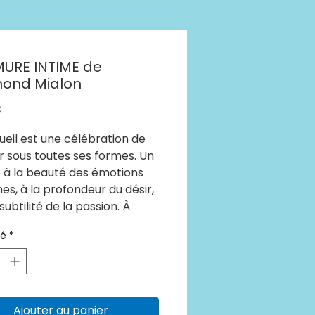
URE INTIME de
ond Mialon
Prix
€
ueil est une célébration de
r sous toutes ses formes.
Un
à la beauté des émotions
es, à la profondeur du désir,
 subtilité de la passion. À
s ces poèmes, le lecteur est
té
*
à redécouvrir la poésie
ue et romantique non
ent comme un art, mais
ment comme une source de
rt, d’inspiration, et de
Ajouter au panier