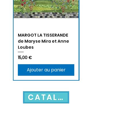
MARGOT LA TISSERANDE
LES PETITES LÉGENDE
de Maryse Mira et Anne
MAMY CLAUDETTE de
Loubes
Raymond Mialon
Prix
Prix
15,00 €
16,00 €
Ajouter au panier
CATALOGUE JEUNESS