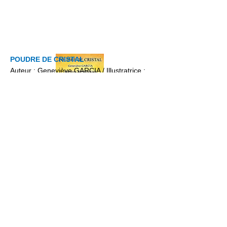
POUDRE DE CRISTAL
Auteur : Geneviève GARCIA / Illustratrice :
Gabrièle JOUCLA
2013
Commander
LA FAMILLE DE LA PETITE SOURIS
Collection " La petite souris"
Volume 2
Auteur : Nathalie BERNAD
Au coin du feu à PYRENEUS, des histoires
se racontent....