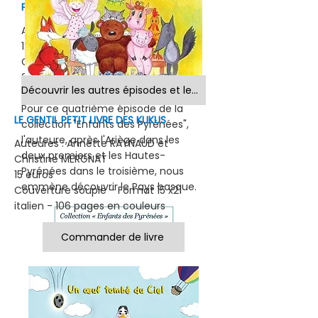
POTTOCKS
Auteure : Isabelle LOPEZ
12 euros
Couverture souple - Format 15 x21 -
96 pages avec dessins à colorier en
Découvrir les autres épisodes et leur auteure
noir et blanc.
Pour ce quatrième épisode de la
LE GENTIL PETIT LIVRE DES KUKUS
collection "Enfants des Pyrénées",
l'auteure, après l'Ariège dans les
Auteures : Annette RAYNAUD et
deux premiers et les Hautes-
Christine MERGNAT
Pyrénées dans le troisième, nous
15 euros
emmène découvrir le Pays basque.
Couverture souple - Format 15 x21
italien - 106 pages en couleurs
Commander de livre