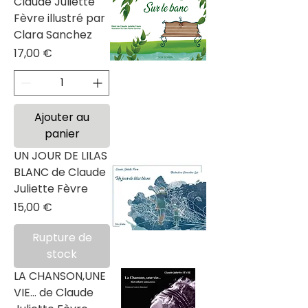
Claude Juliette
Fèvre illustré par
Clara Sanchez
Prix
17,00 €
Ajouter au
panier
UN JOUR DE LILAS
BLANC de Claude
Juliette Fèvre
Prix
15,00 €
Rupture de
stock
LA CHANSON,UNE
VIE... de Claude