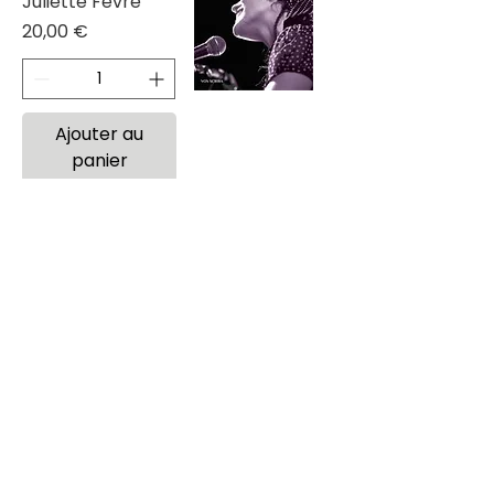
Juliette Fèvre
Prix
20,00 €
Ajouter au
panier
VOX SCRIBA®
est une marque déposée.