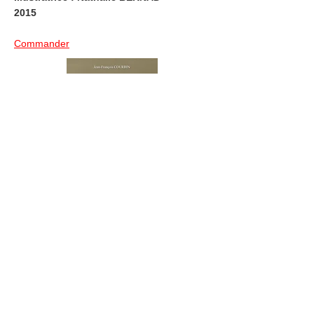
2015
Commander
LE TEMPS D'UN CHAOS
Auteur : Jean-François COURBIN
Commander