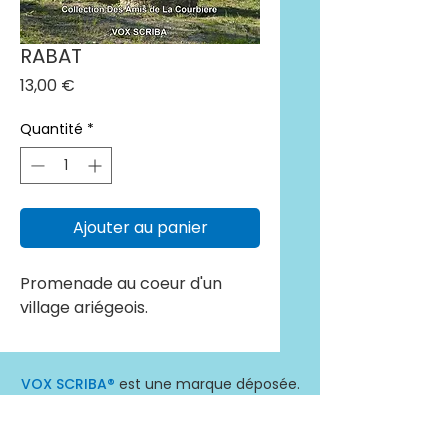
RABAT
Prix
13,00 €
Quantité
*
Ajouter au panier
Promenade au coeur d'un
village ariégeois.
VOX SCRIBA®
est une marque déposée.