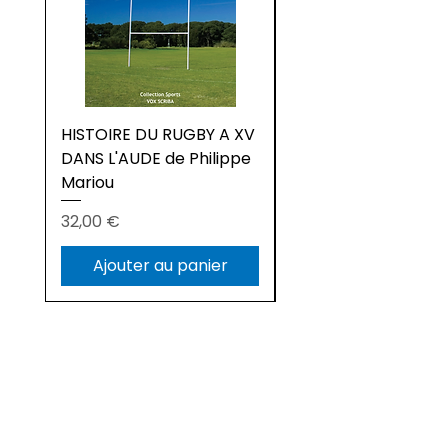
HISTOIRE DU RUGBY A XV
LA MAIN PERDUE de
DANS L'AUDE de Philippe
Philippe Mariou
Mariou
Prix
22,00 €
Prix
32,00 €
Ajouter au panier