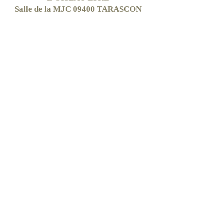
Salle de la MJC 09400 TARASCON
SUR ARIEGE
CONFÉRENCE MUSICALE
dimanche 1er mars à 15h30
Pyrénées et Volcans
à BANAT (09)
détails sur Facebook
FEST
I'SCRIB JEUNESSE
Novembre 2015
Manifestation reportée en 2016
Jeunes Auteurs/ Illustrateurs/
Bouquinerie/ Spectacles/ Ateliers
de 14h00 à 18h30 Salle des Fêtes de
VARILHES (09)
VOX SCRIBA®
est une marque déposée.