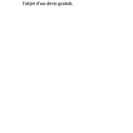
l'objet d'un devis gratuit.
Les tarifs ci-dessus sont donnés à titre
indicatif. Tarifs TTC
( TVA non applicable en vertu de l'article
293B du code général des impôts.)
Un acompte pourra être demandé en
fonction de la nature des travaux.
VOX SCRIBA®
est une marque déposée.