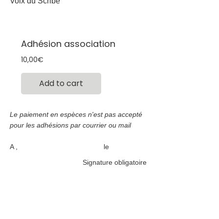
Voix du Scribe
Adhésion association
Prix
10,00€
Add to cart
Le paiement en espèces n'est pas accepté
pour les adhésions par courrier ou mail
A , le
Signature obligatoire
Association LA VOIX DU SCRIBE Loi du
1er Juillet 1901
Siège Social : rue de l'école place
Cervantes