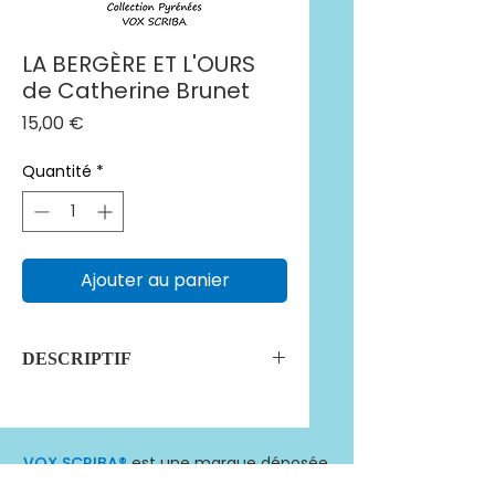
LA BERGÈRE ET L'OURS
de Catherine Brunet
Prix
15,00 €
Quantité
*
Ajouter au panier
DESCRIPTIF
Couverture souple / Format A5 /
192 pages
ISBN 979-10-92405-94-1
VOX SCRIBA®
est une marque déposée.